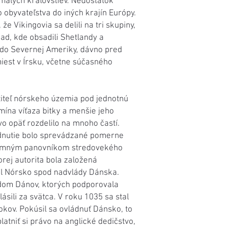
 malých kráľovstiev. Nedostatok
obyvateľstva do iných krajín Európy.
e Vikingovia sa delili na tri skupiny,
pad, kde obsadili Shetlandy a
ž do Severnej Ameriky, dávno pred
iest v Írsku, včetne súčasného
notiteľ nórskeho územia pod jednotnú
mína víťaza bitky a menšie jeho
vo opäť rozdelilo na mnoho častí.
ládnutie bolo sprevádzané pomerne
ýznamným panovníkom stredovekého
orej autorita bola založená
il Nórsko spod nadvlády Dánska.
azdom Dánov, ktorých podporovala
ásili za svätca. V roku 1035 sa stal
okov. Pokúsil sa ovládnuť Dánsko, to
atniť si právo na anglické dedičstvo,