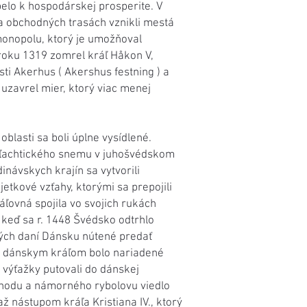
pelo k hospodárskej prosperite. V
Na obchodných trasách vznikli mestá
monopolu, ktorý je umožňoval
 roku 1319 zomrel kráľ Håkon V,
i Akerhus ( Akershus festning ) a
 uzavrel mier, ktorý viac menej
blasti sa boli úplne vysídlené.
m šľachtického snemu v juhošvédskom
návskych krajín sa vytvorili
etkové vzťahy, ktorými sa prepojili
ľovná spojila vo svojich rukách
 keď sa r. 1448 Švédsko odtrhlo
kých daní Dánsku nútené predať
ým dánskym kráľom bolo nariadené
 výťažky putovali do dánskej
chodu a námorného rybolovu viedlo
ž nástupom kráľa Kristiana IV., ktorý