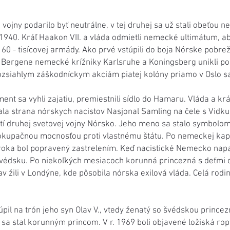
j vojny podarilo byť neutrálne, v tej druhej sa už stali obeťou
40. Kráľ Haakon VII. a vláda odmietli nemecké ultimátum, aby
60 - tisícovej armády. Ako prvé vstúpili do boja Nórske pobrežn
 a Bergene nemecké krížniky Karlsruhe a Koningsberg unikli p
rozsiahlym záškodníckym akciám piatej kolóny priamo v Oslo s
nt sa vyhli zajatiu, premiestnili sídlo do Hamaru. Vláda a kráľ
ala strana nórskych nacistov Nasjonal Samling na čele s Vidku
í druhej svetovej vojny Nórsko. Jeho meno sa stalo symbolom
kupačnou mocnosťou proti vlastnému štátu. Po nemeckej kapitu
 roka bol popravený zastrelením. Keď nacistické Nemecko napa
 Švédsku. Po niekoľkých mesiacoch korunná princezná s deťmi 
av žili v Londýne, kde pôsobila nórska exilová vláda. Celá rodi
úpil na trón jeho syn Olav V., vtedy ženatý so švédskou prince
ald sa stal korunným princom. V r. 1969 boli objavené ložiská