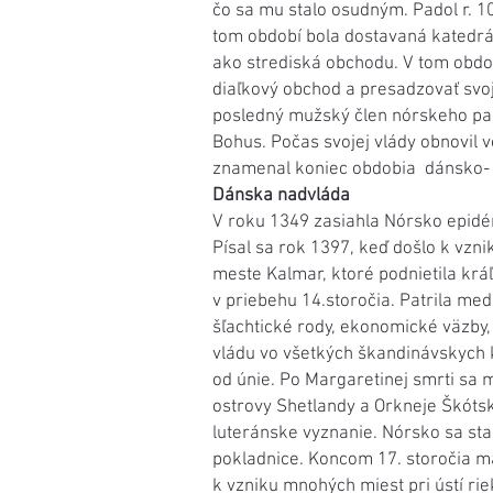
čo sa mu stalo osudným. Padol r. 1
tom období bola dostavaná katedrál
ako strediská obchodu. V tom obdo
diaľkový obchod a presadzovať svoj
posledný mužský člen nórskeho pan
Bohus. Počas svojej vlády obnovil v
znamenal koniec obdobia dánsko- 
Dánska nadvláda
V roku 1349 zasiahla Nórsko epidémi
Písal sa rok 1397, keď došlo k vzn
meste Kalmar, ktoré podnietila krá
v priebehu 14.storočia. Patrila med
šľachtické rody, ekonomické väzby,
vládu vo všetkých škandinávskych k
od únie. Po Margaretinej smrti sa
ostrovy Shetlandy a Orkneje Škóts
luteránske vyznanie. Nórsko sa sta
pokladnice. Koncom 17. storočia m
k vzniku mnohých miest pri ústí rie