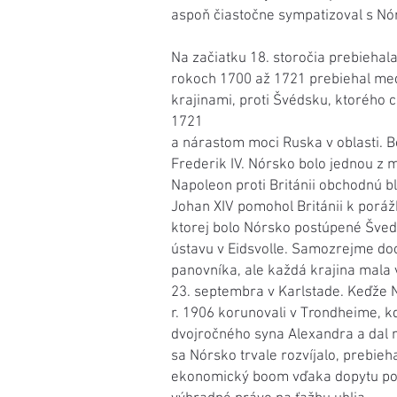
aspoň čiastočne sympatizoval s Nór
Na začiatku 18. storočia prebiehala
rokoch 1700 až 1721 prebiehal me
krajinami, proti Švédsku, ktorého 
1721
a nárastom moci Ruska v oblasti. Bo
Frederik IV. Nórsko bolo jednou z m
Napoleon proti Británii obchodnú b
Johan XIV pomohol Británii k poráž
ktorej bolo Nórsko postúpené Šveds
ústavu v Eidsvolle. Samozrejme do
panovníka, ale každá krajina mala v
23. septembra v Karlstade. Keďže Nó
r. 1906 korunovali v Trondheime, k
dvojročného syna Alexandra a dal m
sa Nórsko trvale rozvíjalo, prebieha
ekonomický boom vďaka dopytu po n