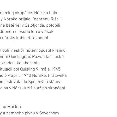
 nemeckej okupácie. Nórsko bolo
 Nórsko prijalo "ochranu Ríše ".
é batérie: v Oslofjorde, potopili
odobnému osudu len o vlások.
a nórsky kabinet rozhodol
 boli neskôr nútení opustiť krajinu,
nom Quislingom. Pozval fašistické
 zradcu, kolaboranta
lácii bol Quisling 9. mája 1945
dlo v apríli 1940 Nórsko, kráľovská
odcestovala do Spojených štátov;
na sa v Nórsku zišla až po skončení
znou Martou.
 ropy a zemného plynu v Severnom