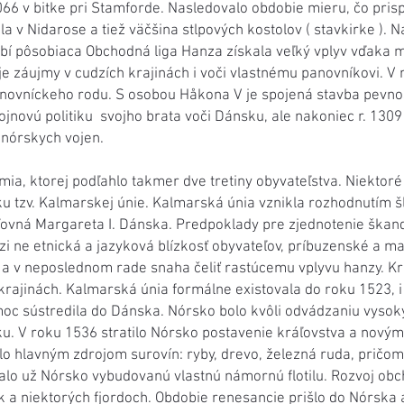
066 v bitke pri Stamforde. Nasledovalo obdobie mieru, čo pris
a v Nidarose a tiež väčšina stlpových kostolov ( stavkirke ). 
bí pôsobiaca Obchodná liga Hanza získala veľký vplyv vďaka 
e záujmy v cudzích krajinách i voči vlastnému panovníkovi. V
ovníckeho rodu. S osobou Håkona V je spojená stavba pevnost
ojnovú politiku svojho brata voči Dánsku, ale nakoniec r. 1309
nórskych vojen.
a, ktorej podľahlo takmer dve tretiny obyvateľstva. Niektoré o
iku tzv. Kalmarskej únie. Kalmarská únia vznikla rozhodnutí
ľovná Margareta I. Dánska. Predpoklady pre zjednotenie škandi
zi ne etnická a jazyková blízkosť obyvateľov, príbuzenské a maj
 a v neposlednom rade snaha čeliť rastúcemu vplyvu hanzy. Krá
rajinách. Kalmarská únia formálne existovala do roku 1523, i
 moc sústredila do Dánska. Nórsko bolo kvôli odvádzaniu vyso
ku. V roku 1536 stratilo Nórsko postavenie kráľovstva a nov
lo hlavným zdrojom surovín: ryby, drevo, železná ruda, pričom
alo už Nórsko vybudovanú vlastnú námornú flotilu. Rozvoj ob
k a niektorých fjordoch. Obdobie renesancie prišlo do Nórska a