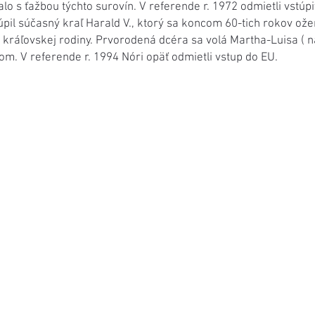
lo s ťažbou týchto surovín. V referende r. 1972 odmietli vstúp
úpil súčasný kraľ Harald V., ktorý sa koncom 60-tich rokov ože
kráľovskej rodiny. Prvorodená dcéra sa volá Martha-Luisa ( na
. V referende r. 1994 Nóri opäť odmietli vstup do EU.