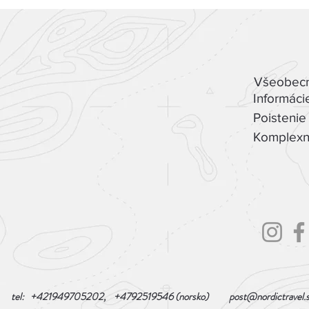
Všeobecn
Informáci
Poistenie 
Komplexn
tel: +421949705202, +4792519546 (norsko)
post@nordictravel.