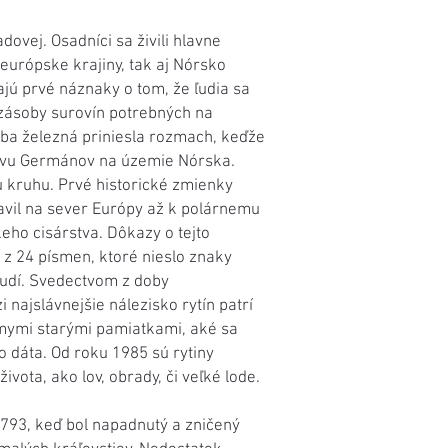
dovej. Osadníci sa živili hlavne
európske krajiny, tak aj Nórsko
jú prvé náznaky o tom, že ľudia sa
 zásoby surovín potrebných na
oba železná priniesla rozmach, keďže
livu Germánov na územie Nórska.
u kruhu. Prvé historické zmienky
lavil na sever Európy až k polárnemu
ho cisárstva. Dôkazy o tejto
é z 24 písmen, ktoré nieslo znaky
ľudí. Svedectvom z doby
 najslávnejšie nálezisko rytín patrí
námymi starými pamiatkami, aké sa
o dáta. Od roku 1985 sú rytiny
ota, ako lov, obrady, či veľké lode.
 793, keď bol napadnutý a zničený