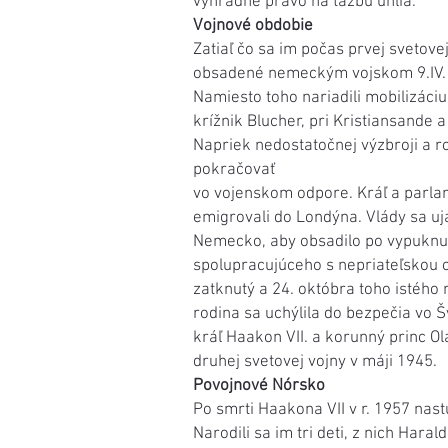
výhradné právo na ťažbu uhlia.
Vojnové obdobie
Zatiaľ čo sa im počas prvej svetove
obsadené nemeckým vojskom 9.IV.19
Namiesto toho nariadili mobilizáciu 
krížnik Blucher, pri Kristiansande
Napriek nedostatočnej výzbroji a 
pokračovať
vo vojenskom odpore. Kráľ a parlame
emigrovali do Londýna. Vlády sa uj
Nemecko, aby obsadilo po vypuknut
spolupracujúceho s nepriateľskou o
zatknutý a 24. októbra toho istého
rodina sa uchýlila do bezpečia vo
kráľ Haakon VII. a korunný princ Ol
druhej svetovej vojny v máji 1945.
Povojnové Nórsko
Po smrti Haakona VII v r. 1957 nast
Narodili sa im tri deti, z nich Har