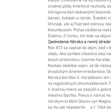
kláštor Lindisfarne na východnom p
úrodnej pôdy, kmeňové nezhody, ale
Vikingovia boli obávanými bojovníkm
dánski, švédski a nórski. Švédski v
Orkneje, ale aj Faerské ostrovy, I
Kolumbusom. Počas osídlenia niekto
Dublinu, či Corku. Ich lode sa objav
Zjednotenie Nórska a ranný stredo
Rok 872 sa zapísal do dejín, keď v 
vládu. Ako symbol víťazstva stojí 
dvoch protivníkov. Územie Haralda I
Nastalo obdobie vojen, až do nástu
drastickým šírením kresťanstva. O
Nórska bol Olav II. Haraldsson, ten
na regionálnych zhromaždeniach Ti
V značnej miere sa zaslúžil o pokr
miestna šľachta. Pokus o návrat mu n
nórskym kráľom Olavov syn Magnus. P
sa mu ale nepodarilo a r. 1064 bol 