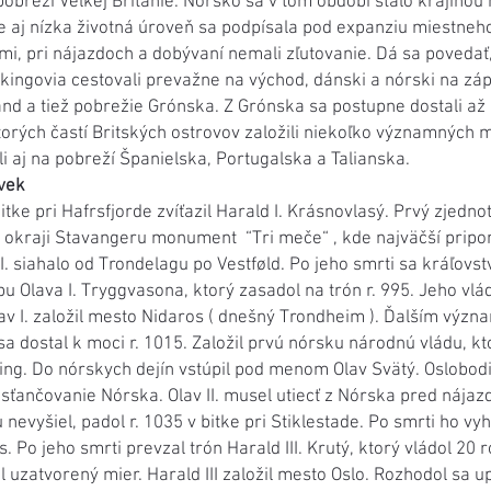
obreží Veľkej Británie. Nórsko sa v tom období stalo krajinou
 aj nízka životná úroveň sa podpísala pod expanziu miestneho 
i, pri nájazdoch a dobývaní nemali zľutovanie. Dá sa povedať, ž
ikingovia cestovali prevažne na východ, dánski a nórski na zá
sland a tiež pobrežie Grónska. Z Grónska sa postupne dostali a
rých častí Britských ostrovov založili niekoľko významných m
ili aj na pobreží Španielska, Portugalska a Talianska.
vek
bitke pri Hafrsfjorde zvíťazil Harald I. Krásnovlasý. Prvý zjed
na okraji Stavangeru monument “Tri meče“ , kde najväčší pripo
. siahalo od Trondelagu po Vestføld. Po jeho smrti sa kráľovst
pu Olava I. Tryggvasona, ktorý zasadol na trón r. 995. Jeho v
lav I. založil mesto Nidaros ( dnešný Trondheim ). Ďalším v
 sa dostal k moci r. 1015. Založil prvú nórsku národnú vládu, kt
ng. Do nórskych dejín vstúpil pod menom Olav Svätý. Oslobod
esťančovanie Nórska. Olav II. musel utiecť z Nórska pred náj
evyšiel, padol r. 1035 v bitke pri Stiklestade. Po smrti ho vyhl
o jeho smrti prevzal trón Harald III. Krutý, ktorý vládol 20 r
uzatvorený mier. Harald III založil mesto Oslo. Rozhodol sa upl