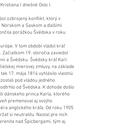
ristiana ( dnešné Oslo ).
ol ozbrojený konflikt, ktorý v
, Nórskom a Saskom a ďalšími
končila porážkou Švédska v roku
Európe. V tom období vládol kráľ
e. Začiatkom 19. storočia zaviedol
nii a Švédsku. Švédsky kráľ Karl
Kielskej mierovej zmluvy, na základe
tak 17. mája 1814 vyhlásilo vlastnú
zostali pod vládou jedného
e odtrhlo od Švédska. K dohode došlo
ili dánskeho princa Karla, ktorého
oveň premenoval aj svojho
céra anglického kráľa. Od roku 1905
žať si neutralitu. Nastal pre nich
renita nad Špicbergami, tým aj