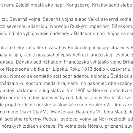
skom. Založil mestá ako napr. Kongsberg, Kristiansand alebo K
 tzv. Severná vojna. Severná vojna alebo Veľká severná vojna b
dzi severnou alianciou, tvorenou Ruským impériom, Dánskom
cieľom bolo vybojovanie nadvlády v Baltskom mori. Vojna sa s
la fakticky začiatkom zásahov Ruska do politickej situácie v 
ála krajín, ktoré nezasiahol vplyv Veľkej francúzskej revolúci
lokádu. Dánsko pod nátlakom Francúzska vyhlásilo vojnu Britá
ke Napoleona v bitke pri Lipsku. Roku 1813 došlo k uzavretiu 
ku. Nórsko sa odmietlo stať podriadenou kolóniou Švédska a 
chádzalo ku sporom medzi krajinami, no nakoniec obe krajiny 
lastný parlament a legislatívu. V r. 1905 sa Nórsko definitívn
ri nemali vlastný panovnícky rod, tak si za nového kráľa zvol
de prijal tradičné nórske kráľovské meno Haakon VII. Ten zár
u meno Olav ( Olav V ). Manželkou Haakona VII. bola Maud, d
li sociálne reformy. Počas I. svetovej vojny sa Nóri rozhodli udr
órskych lodiach a dreve. Po vojne bola Nórsku priznaná suve