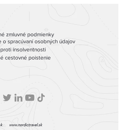
é zmluvné podmienky
e o spracúvaní osobných údajov
proti insolventnosti
é cestovné poistenie
sk
www.nordictravel.sk