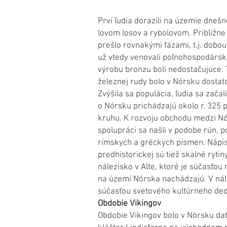
Prví ľudia dorazili na územie dnešn
lovom losov a rybolovom. Približne
prešlo rovnakými fázami, t.j. dob
už vtedy venovali poľnohospodársky
výrobu bronzu boli nedostačujúce. 
železnej rudy bolo v Nórsku dosta
Zvýšila sa populácia, ľudia sa zač
o Nórsku prichádzajú okolo r. 325 
kruhu. K rozvoju obchodu medzi Nó
spolupráci sa našli v podobe rún, p
rímskych a gréckych písmen. Nápis
predhistorickej sú tiež skalné rytin
nálezisko v Alte, ktoré je súčasťo
na území Nórska nachádzajú. V nále
súčasťou svetového kultúrneho dedi
Obdobie Vikingov
Obdobie Vikingov bolo v Nórsku dat