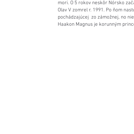
mori. O 5 rokov neskôr Nórsko zača
Olav V zomrel r. 1991. Po ňom nast
pochádzajúcej zo zámožnej, no nie 
Haakon Magnus je korunným princom