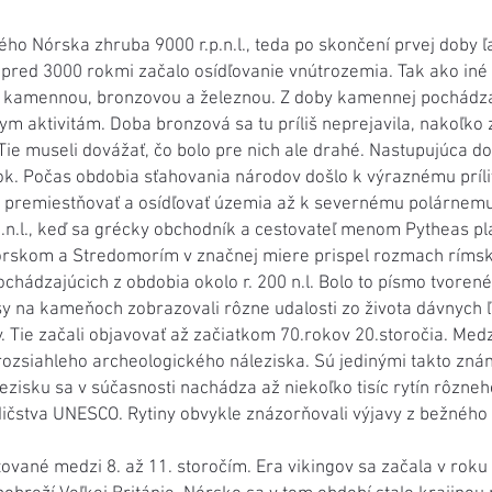
ého Nórska zhruba 9000 r.p.n.l., teda po skončení prvej doby ľa
 pred 3000 rokmi začalo osídľovanie vnútrozemia. Tak ako iné 
ou kamennou, bronzovou a železnou. Z doby kamennej pochádza
m aktivitám. Doba bronzová sa tu príliš neprejavila, nakoľko
Tie museli dovážať, čo bolo pre nich ale drahé. Nastupujúca d
tok. Počas obdobia sťahovania národov došlo k výraznému prí
ali premiestňovať a osídľovať územia až k severnému polárnem
p.n.l., keď sa grécky obchodník a cestovateľ menom Pytheas p
rskom a Stredomorím v značnej miere prispel rozmach rímske
ochádzajúcich z obdobia okolo r. 200 n.l. Bolo to písmo tvoren
y na kameňoch zobrazovali rôzne udalosti zo života dávnych 
y. Tie začali objavovať až začiatkom 70.rokov 20.storočia. Medzi
u rozsiahleho archeologického náleziska. Sú jedinými takto z
zisku sa v súčasnosti nachádza až niekoľko tisíc rytín rôzneh
čstva UNESCO. Rytiny obvykle znázorňovali výjavy z bežného živ
ované medzi 8. až 11. storočím. Era vikingov sa začala v roku